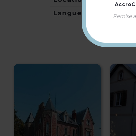
AccroC
Langues
Remise ap