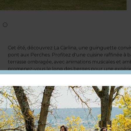
Cet été, découvrez La Carlina, une guinguette conviv
pont aux Perches. Profitez d'une cuisine raffinée à 
terrasse ombragée, avec animations musicales et ambi
promenez-vous le long des berges pour une expérie
Carlina est l'endroit idéal pour passer des moments 
famille, dans un cadre naturel et apaisant.
Nombre de couverts maximum :
100
Du 01/05/2022 au 31/08/2022 :
A la carte : à partir de 15 € (Carte spéciale guinguett