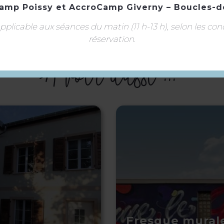
amp Poissy
et
AccroCamp Giverny – Boucles-d
Langue(s) parlée(s) :
Français
plicable aux séances du matin (11 h-13 h), selon les con
réservation.
À voir aussi ...
Fresque murale