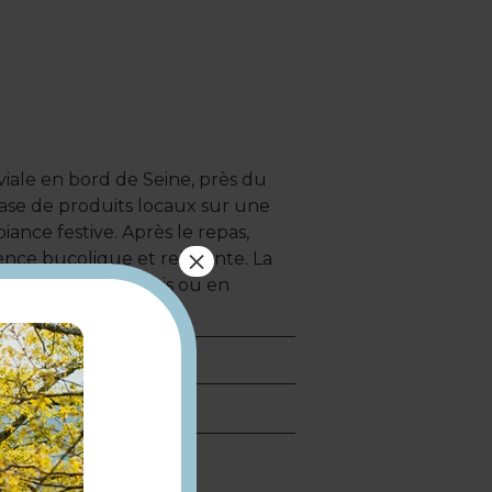
iale en bord de Seine, près du
base de produits locaux sur une
ance festive. Après le repas,
×
nce bucolique et relaxante. La
agréables entre amis ou en
e