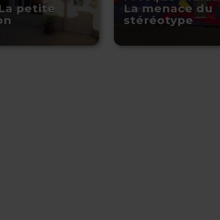
La petite
La menace du
on
stéréotype