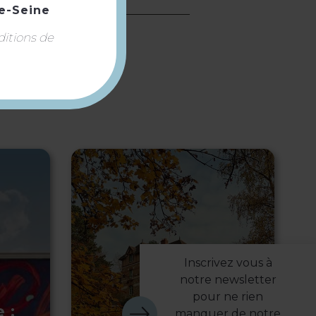
e-Seine
ditions de
Inscrivez vous à
notre newsletter
pour ne rien
 :
manquer de notre