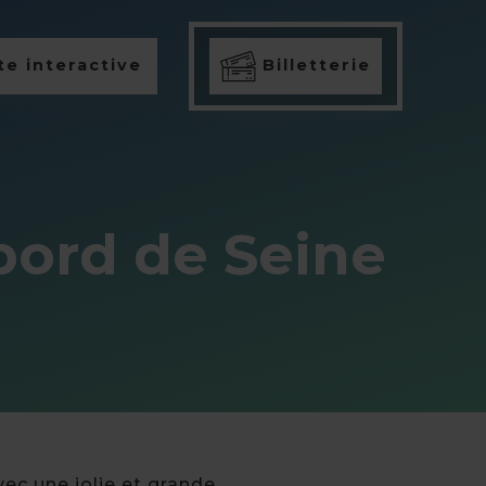
e interactive
Billetterie
bord de Seine
vec une jolie et grande