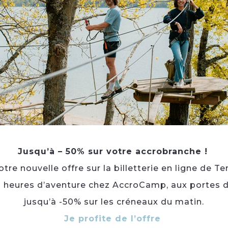
3 plats, 3 salades et pizza.
Carte du soir avec Planche et tapas)
Du 01/05 au 31/08.
Fermé mercredi et dimanche.
Début mai à fin août
du lundi au jeudi
12h à 14h et de 19h à 22h
Du vendredi au samedi
12h à 14h et de 19h à 22h30.
Jusqu’à – 50% sur votre accrobranche !
Animaux acceptés :
Oui
re nouvelle offre sur la billetterie en ligne de Te
3 heures d’aventure chez AccroCamp, aux portes d
Animaux acceptés
jusqu’à -50% sur les créneaux du matin.
Je profite de l’offre