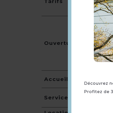
Tarifs
Ouverture
Accueil
Découvrez not
Profitez de 
Services
Location de salles