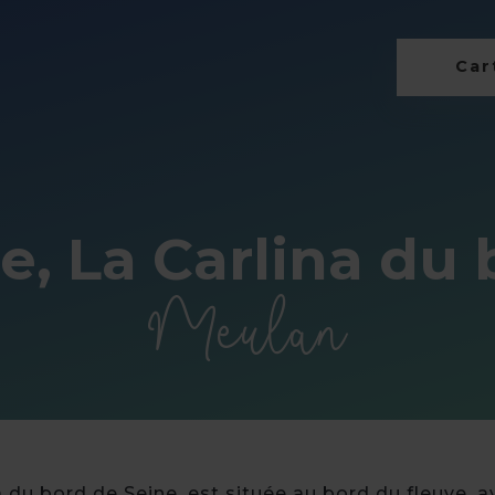
Cart
e, La Carlina du 
Meulan
 du bord de Seine, est située au bord du fleuve, a