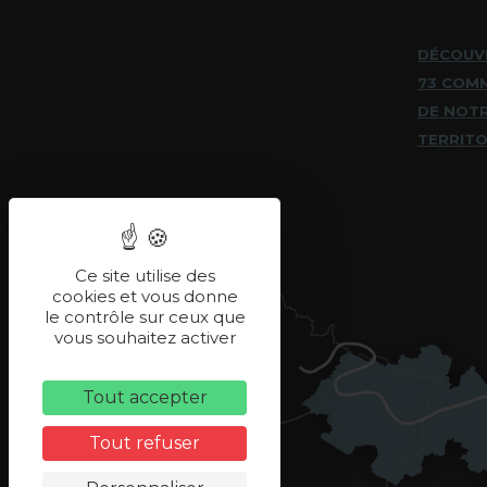
DÉCOUV
73 COM
DE NOT
TERRITO
Ce site utilise des
cookies et vous donne
le contrôle sur ceux que
vous souhaitez activer
Tout accepter
Tout refuser