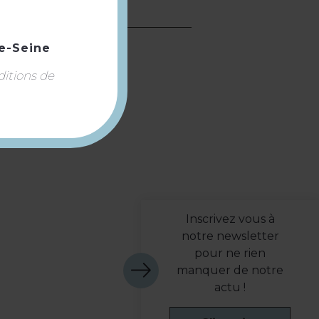
e-Seine
ditions de
Inscrivez vous à
notre newsletter
pour ne rien
manquer de notre
actu !