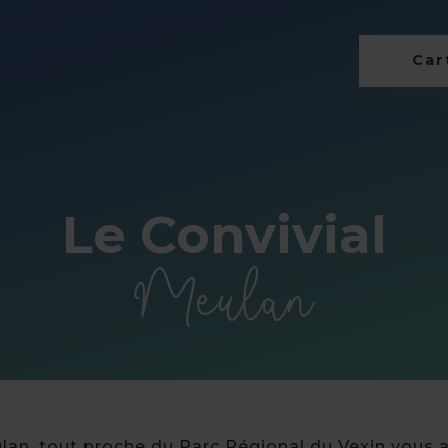
Cart
Le Convivial
Meulan
ulan, tout proche du Parc Régional du Vexin vous 