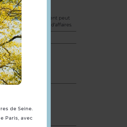
a terrasse ! L'établissement peut
ge, baptême ou repas d'affaires.
 évènement)
rres de Seine.
e Paris, avec