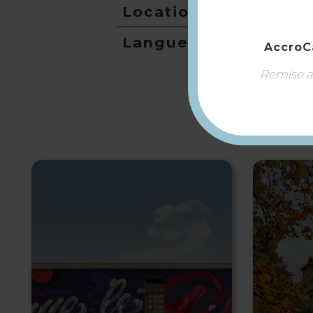
Location de salles
Langues
AccroC
Remise ap