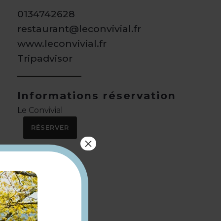
0134742628
restaurant@leconvivial.fr
www.leconvivial.fr
Tripadvisor
Informations réservation
Le Convivial
RÉSERVER
×