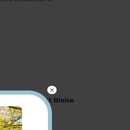
×
62 rue Saint Blaise
78410 Nézel
0130902640