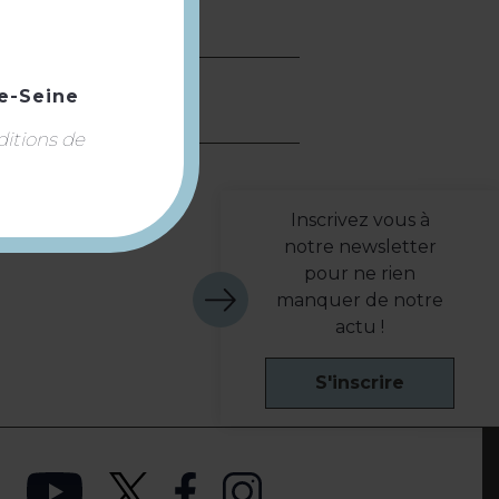
e-Seine
ditions de
Inscrivez vous à
notre newsletter
pour ne rien
manquer de notre
actu !
S'inscrire