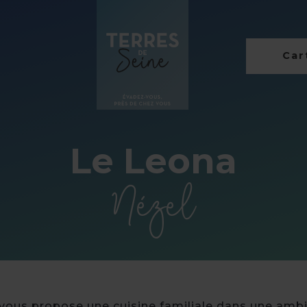
Cart
Le Leona
Nézel
 vous propose une cuisine familiale dans une amb