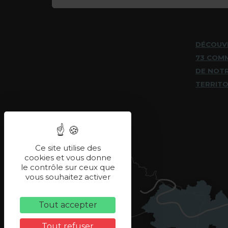
DÉCOUV
73 COM
DE NOT
TERRITO
Ce site utilise des
cookies et vous donne
le contrôle sur ceux que
vous souhaitez activer
Tout accepter
Tout refuser