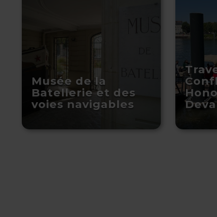
Trav
Musée de la
Conf
Batellerie et des
Honor
voies navigables
Deva