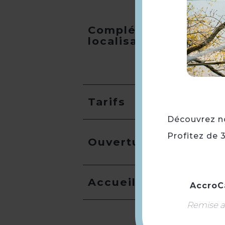
Compléments
localisation
Tarifs
Découvrez not
Profitez de 
Ouverture
Accueil
AccroC
Remise ap