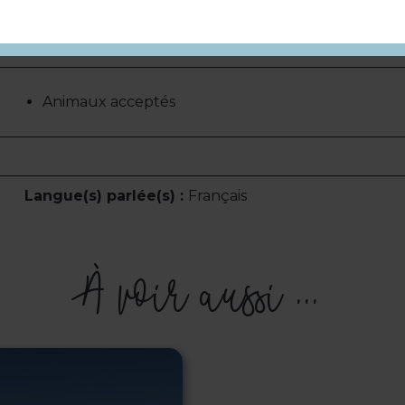
Terrain ombragé
Terrasse
Animaux acceptés
Langue(s) parlée(s) :
Français
À voir aussi ...