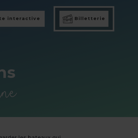
e interactive
Billetterie
ns
ine
garder les bateaux qui