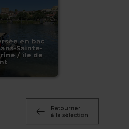
ersée en bac
lans-Sainte-
ine / île de
nt
Retourner
à la sélection