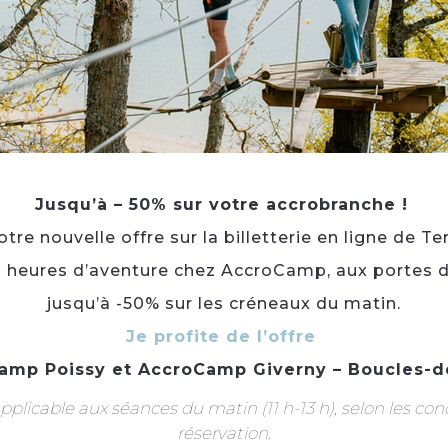
Rivière ou fleuve à moins de 300 m
Au bord de l'eau
Vue sur fleuve ou rivière
Sur le port
Plats entre 14 et 22 €.
Jusqu’à – 50% sur votre accrobranche !
Complément :
Plats entre 14 et 22 €
re nouvelle offre sur la billetterie en ligne de Te
Toute l'année tous les jours.
3 heures d’aventure chez AccroCamp, aux portes d
De 9h00 à Minuit.
jusqu’à -50% sur les créneaux du matin.
Je profite de l’offre
amp Poissy
et
AccroCamp Giverny – Boucles-d
Animaux acceptés :
Oui sans supplément
plicable aux séances du matin (11 h-13 h), selon les con
réservation.
Terrain clos