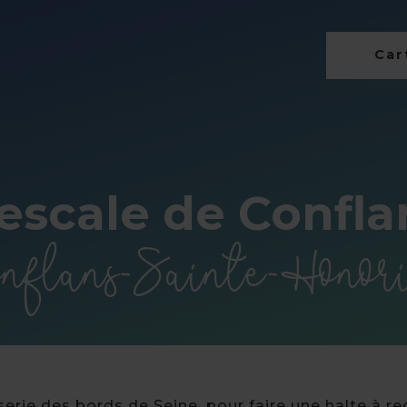
Cart
'escale de Confla
nflans-Sainte-Honor
rie des bords de Seine, pour faire une halte à re