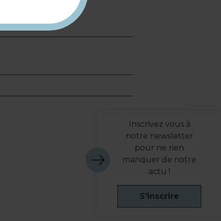
Inscrivez vous à
notre newsletter
pour ne rien
manquer de notre
actu !
S'inscrire