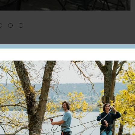
La maison propose une cuisine traditionnelle entièr
avec soin à partir de produits de qualité. Les recett
mettent à l'honneur les saveurs de la cuisine français
des repas simples et gourmands.
Aux beaux jours, deux terrasses offrent des ambianc
ombragée sous les arbres, est idéale pour un mome
tranquillité. L'autre, installée sur les quais de la Se
du charme des berges et de l'animation du fleuve.
Gare SNCF à 1,1 km à pieds