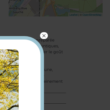
Leaflet
| ©
OpenStreetMap
×
ement faite maison, préparée
es, généreuses et authentiques,
e et invitent à retrouver le goût
es complémentaires. L'une,
nt de détente en toute
ine, permet de profiter pleinement