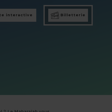
e interactive
Billetterie
al ? Le Maharajah vous