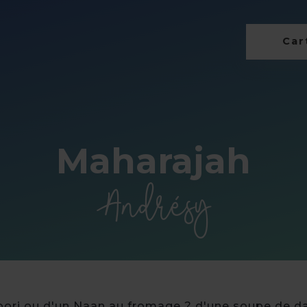
Cart
Maharajah
Andrésy
oori ou d'un Naan au fromage ? d'une soupe de d