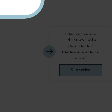
Inscrivez vous à
notre newsletter
pour ne rien
manquer de notre
actu !
S'inscrire