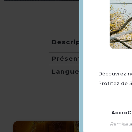
Description
Présentation
Langues
Découvrez not
Profitez de 
AccroC
Remise ap