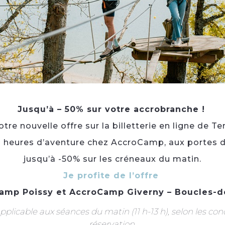
Envie d'un poulet Tandoori ou d'un Naan au fromage
Maharajah vous propose une belle cuisine indienne.
Jusqu’à – 50% sur votre accrobranche !
Langue(s) parlée(s) :
Français
re nouvelle offre sur la billetterie en ligne de Te
3 heures d’aventure chez AccroCamp, aux portes d
À voir aussi ...
jusqu’à -50% sur les créneaux du matin.
Je profite de l’offre
amp Poissy
et
AccroCamp Giverny – Boucles-d
plicable aux séances du matin (11 h-13 h), selon les con
réservation.