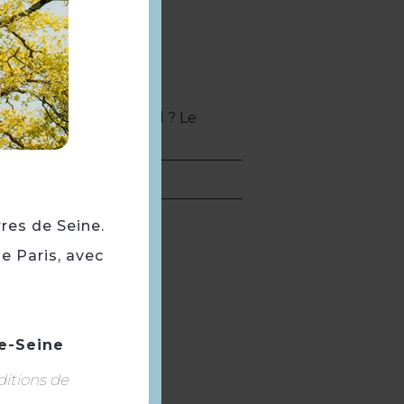
 ? d'une soupe de dal ? Le
rres de Seine.
e Paris, avec
e-Seine
ditions de