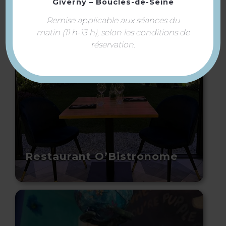
Giverny – Boucles-de-Seine
À voir aussi ...
Remise applicable aux séances du
matin (11 h-13 h), selon les conditions de
réservation.
Restaurant O’Bistronome