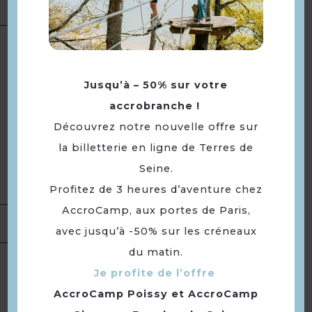
réservation
01 39 79 22 64
Ouvert tous les jours
Ouverture le mardi et mercredi
de 12h à 13h15 et de 19h30 à
Jusqu’à – 50% sur votre
20h30. Le jeudi de 12h à 13h15.
accrobranche !
Ouverture
Le vendredi et samedi de 12h à
Découvrez notre nouvelle offre sur
13h15 et de 19h30 à 21h15.
la billetterie en ligne de Terres de
Sauf lundi et dimanche.
Jeudi soir fermé, le restaurant
Seine.
O'Bistronome vous accueille.
Profitez de 3 heures d’aventure chez
AccroCamp, aux portes de Paris,
Location de
salles
avec jusqu’à -50% sur les créneaux
du matin.
Langues
Langue(s) parlée(s) :
Français
Je profite de l’offre
AccroCamp Poissy
et
AccroCamp