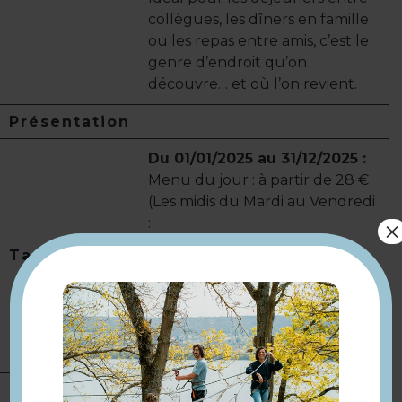
collègues, les dîners en famille
ou les repas entre amis, c’est le
genre d’endroit qu’on
découvre… et où l’on revient.
Présentation
Du 01/01/2025 au 31/12/2025 :
Menu du jour : à partir de 28 €
(Les midis du Mardi au Vendredi
:
×
Entrée, Plat et Dessert : 33€
Tarifs
Entrée/Plat ou Plat/Dessert :
28€.)
Modes de paiement :
Carte
bancaire/crédit · Espèces
Réservation par téléphone au
Complément