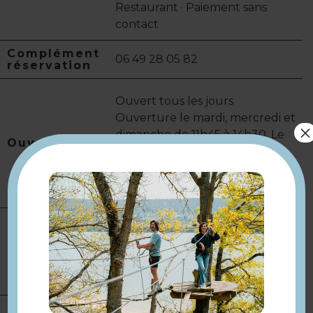
Restaurant · Paiement sans
contact
Complément
06 49 28 05 82
réservation
Ouvert tous les jours
Ouverture le mardi, mercredi et
×
dimanche de 11h45 à 14h30. Le
Ouverture
jeudi, vendredi et samedi de
11h45 à 14h30 et de 19h à 22h30.
Sauf le lundi.
Parking à proximité
Equipement
Terrasse ombragée
Terrasse
Location de