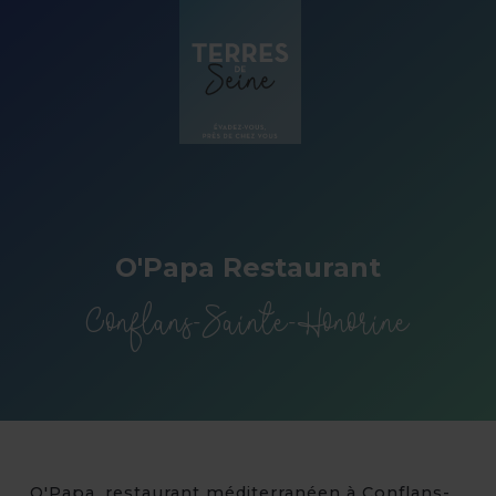
Panneau de gestion des cookies
O'Papa Restaurant
Conflans-Sainte-Honorine
O'Papa, restaurant méditerranéen à Conflans-