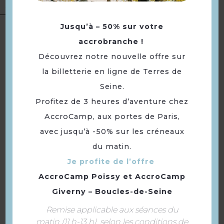
salles
Langues
Langue(s) parlée(s) :
Français
Jusqu’à – 50% sur votre
accrobranche !
Découvrez notre nouvelle offre sur
À voir aussi ...
la billetterie en ligne de Terres de
Seine.
Profitez de 3 heures d’aventure chez
AccroCamp, aux portes de Paris,
avec jusqu’à -50% sur les créneaux
du matin.
Je profite de l’offre
AccroCamp Poissy
et
AccroCamp
Giverny – Boucles-de-Seine
Musée de la Batellerie et
Remise applicable aux séances du
des voies navigables
matin (11 h-13 h), selon les conditions de