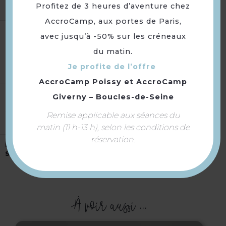
Sauf lundi et dimanche.
Profitez de 3 heures d’aventure chez
AccroCamp, aux portes de Paris,
avec jusqu’à -50% sur les créneaux
Bar
du matin.
Equipement
Terrasse
Parking à proximité
Je profite de l’offre
AccroCamp Poissy
et
AccroCamp
Giverny – Boucles-de-Seine
Accès Internet Wifi
Services
Remise applicable aux séances du
Accès internet Wifi gratuit
matin (11 h-13 h), selon les conditions de
réservation.
Location de
salles
À voir aussi ...