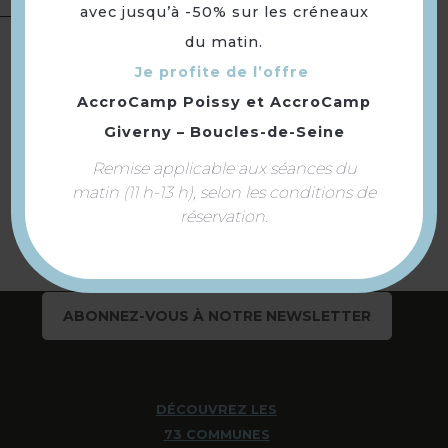
avec jusqu’à -50% sur les créneaux
Langues
Langue(s) parlée(s) :
Français
du matin.
Je profite de l’offre
AccroCamp Poissy
et
AccroCamp
Giverny – Boucles-de-Seine
Retourner
à la sélection
Remise applicable aux séances du
matin (11 h-13 h), selon les conditions de
réservation.
ABONNEZ-VOUS À NOTRE NEWSLETTER
DÉCOUVREZ LES
73 COMMUNES