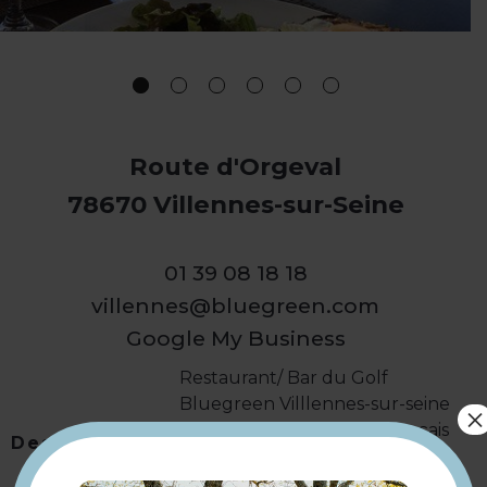
Route d'Orgeval
78670 Villennes-sur-Seine
01 39 08 18 18
villennes@bluegreen.com
Google My Business
Restaurant/ Bar du Golf
Bluegreen Villlennes-sur-seine
×
vous propose des plats français
Description
face au golf en terrasse ou à
l'intérieur dans un cadre