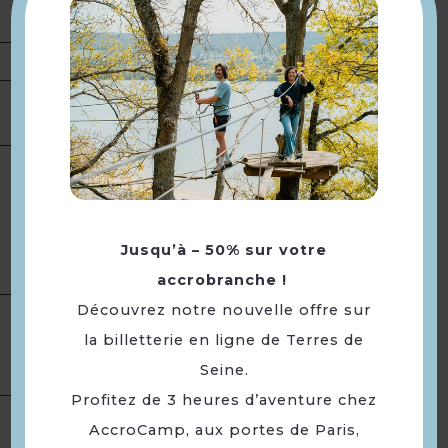
reposant et calme
Présentation
Ouverture
Toute l'année, tous les jours.
Terrasse
Toilettes
Equipement
Parking à proximité
Jusqu’à – 50% sur votre
Terrasse ombragée
accrobranche !
Découvrez notre nouvelle offre sur
Location de salles
la billetterie en ligne de Terres de
Services
Accès Internet Wifi
Seine.
Profitez de 3 heures d’aventure chez
Salle(s) équipée(s) pour :
Location de
AccroCamp, aux portes de Paris,
salles
Réception · Séminaire/réunion