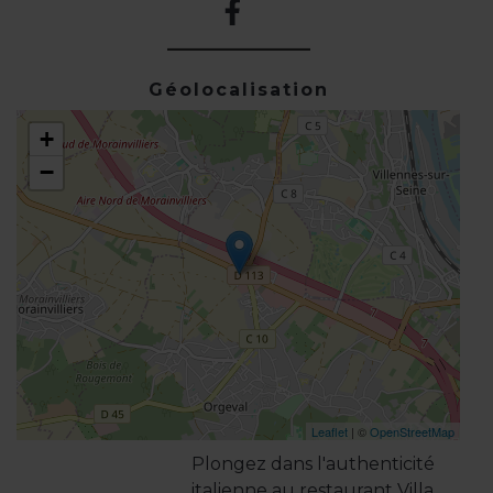
Géolocalisation
+
−
Leaflet
| ©
OpenStreetMap
Plongez dans l'authenticité
italienne au restaurant Villa