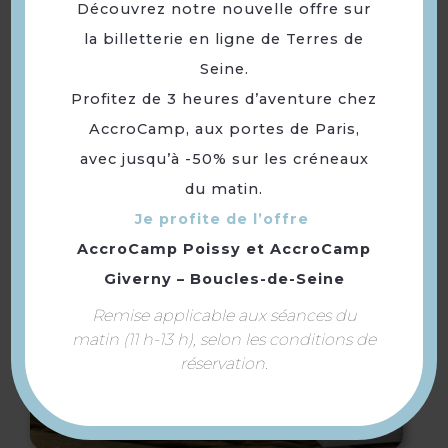
Découvrez notre nouvelle offre sur
la billetterie en ligne de Terres de
Seine.
BowlCenter Orgeval
Profitez de 3 heures d’aventure chez
AccroCamp, aux portes de Paris,
avec jusqu’à -50% sur les créneaux
du matin.
Je profite de l’offre
AccroCamp Poissy
et
AccroCamp
Giverny – Boucles-de-Seine
Remise applicable aux séances du
matin (11 h-13 h), selon les conditions de
réservation.
Maison Paulmier