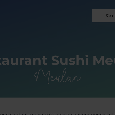
Cart
taurant Sushi Me
Meulan
une cuisine japonaise variée à consommer sur pl