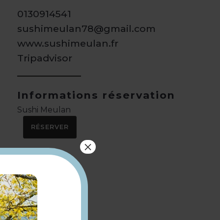
0130914541
sushimeulan78@gmail.com
www.sushimeulan.fr
Tripadvisor
Informations réservation
Sushi Meulan
RÉSERVER
×