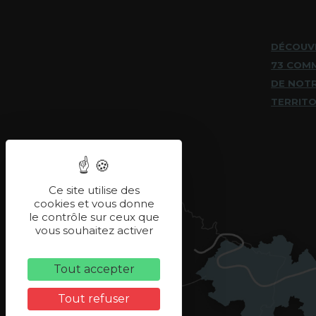
DÉCOUV
73 COM
DE NOT
TERRITO
Ce site utilise des
cookies et vous donne
le contrôle sur ceux que
vous souhaitez activer
Tout accepter
Tout refuser