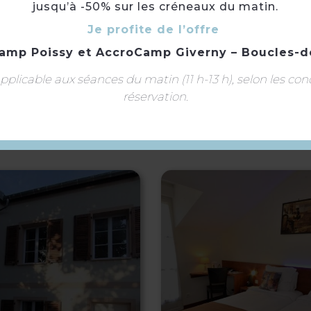
jusqu’à -50% sur les créneaux du matin.
Je profite de l’offre
amp Poissy
et
AccroCamp Giverny – Boucles-d
Langue(s) parlée(s) :
Français
plicable aux séances du matin (11 h-13 h), selon les con
À voir aussi ...
réservation.