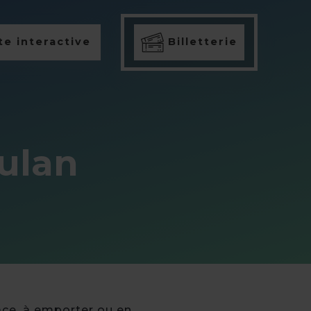
e interactive
Billetterie
ulan
ace, à emporter ou en