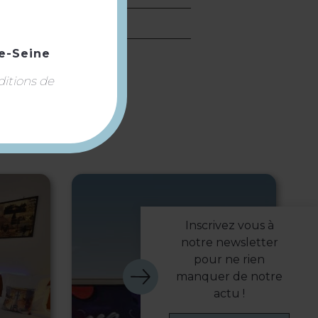
e-Seine
ditions de
Inscrivez vous à
notre newsletter
pour ne rien
manquer de notre
actu !