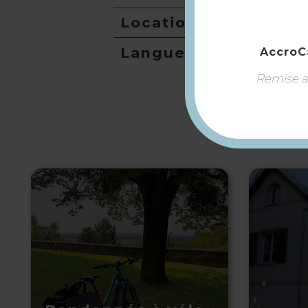
Location de salles
Langues
AccroC
Remise ap