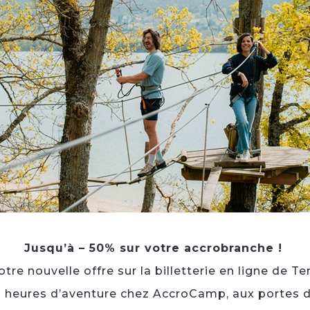
Installé à Meulan, Sushi Meulan offre un large choix d
l’entrée au dessert. La carte comprend des classiques
makis, californias, ainsi que des brochettes yakitori et
nouilles sautées, tempuras ou bœuf au fromage.
L’établissement propose également une sélection d
pauses déjeuner comme aux dîners en famille ou entre
les commandes peuvent être passées en ligne pour l
livraison.
Une adresse pratique pour déguster une cuisine japo
exécutée.
Jusqu’à – 50% sur votre accrobranche !
re nouvelle offre sur la billetterie en ligne de Te
3 heures d’aventure chez AccroCamp, aux portes d
Toute l'année, tous les jours.