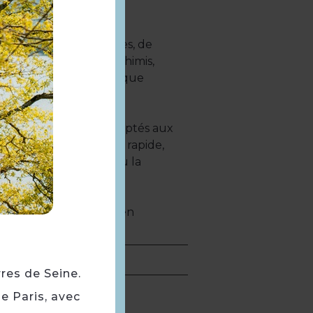
e spécialités japonaises, de
 comme les sushis, sashimis,
 des plats cuisinés tels que
e menus complets, adaptés aux
 amis. Le service est rapide,
a vente à emporter ou la
naise accessible et bien
rres de Seine.
e Paris, avec