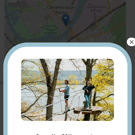
×
Leaflet
| ©
OpenStreetMap
Présentation
Parking sur place
2 min de l'arrêt de Bus
Senette
Compléments
Gare de Poissy à 4mn en Bus
localisation
direction Saint Germain en
Laye
et 13 min à pied.