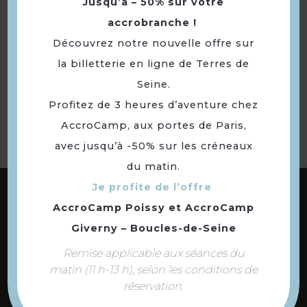
Jusqu’à – 50% sur votre
accrobranche !
Découvrez notre nouvelle offre sur
la billetterie en ligne de Terres de
Retourner
à la sélection
Seine.
Profitez de 3 heures d’aventure chez
AccroCamp, aux portes de Paris,
avec jusqu’à -50% sur les créneaux
du matin.
ABONNEZ-VOUS À NOTRE NEWSLETTER
Je profite de l’offre
AccroCamp Poissy
et
AccroCamp
Giverny – Boucles-de-Seine
DÉCOUVREZ LES
Remise applicable aux séances du
73 COMMUNES
matin (11 h-13 h), selon les conditions de
DE NOTRE TERRITOIRE
réservation.