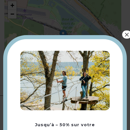
+
−
×
Leaflet
| ©
OpenStreetMap
Présentation
1,9 km de la gare de Verneuil-
Compléments
Vernouillet
localisation
500 m arrêt bus La Garenne
Jusqu’à – 50% sur votre