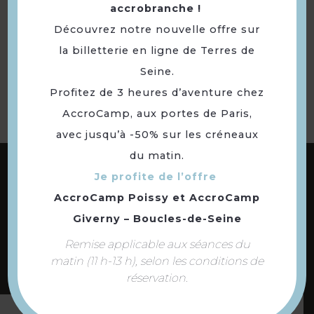
accrobranche !
Découvrez notre nouvelle offre sur
Retourner
la billetterie en ligne de Terres de
à la sélection
Seine.
Profitez de 3 heures d’aventure chez
AccroCamp, aux portes de Paris,
avec jusqu’à -50% sur les créneaux
du matin.
ABONNEZ-VOUS À NOTRE NEWSLETTER
Je profite de l’offre
AccroCamp Poissy
et
AccroCamp
Giverny – Boucles-de-Seine
DÉCOUVREZ LES
Remise applicable aux séances du
73 COMMUNES
matin (11 h-13 h), selon les conditions de
DE NOTRE TERRITOIRE
réservation.