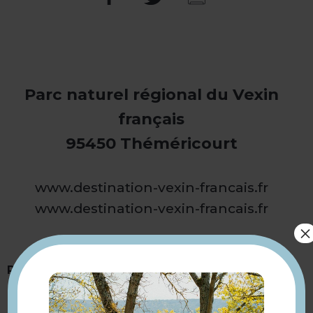
Parc naturel régional du Vexin
français
95450 Théméricourt
www.destination-vexin-francais.fr
www.destination-vexin-francais.fr
×
Présentation