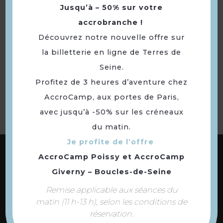
localisation
Jusqu’à – 50% sur votre
m
accrobranche !
Découvrez notre nouvelle offre sur
la billetterie en ligne de Terres de
Retourner
Seine.
à la sélection
Profitez de 3 heures d’aventure chez
AccroCamp, aux portes de Paris,
avec jusqu’à -50% sur les créneaux
du matin.
Je profite de l’offre
ABONNEZ-VOUS À NOTRE NEWSLETTER
AccroCamp Poissy
et
AccroCamp
Giverny – Boucles-de-Seine
Remise applicable aux séances du
DÉCOUVREZ LES
matin (11 h-13 h), selon les conditions de
73 COMMUNES
réservation.
DE NOTRE TERRITOIRE