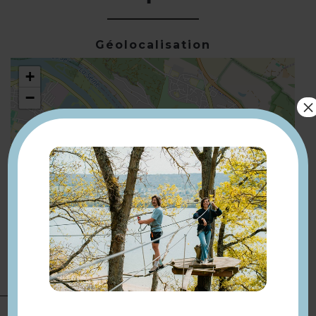
Géolocalisation
+
−
×
Leaflet
| ©
OpenStreetMap
Présentation
Ligne 9 de Bus arrêt Corot à 78
Compléments