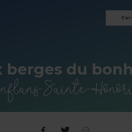
Cart
 berges du bon
nflans-Sainte-Honor