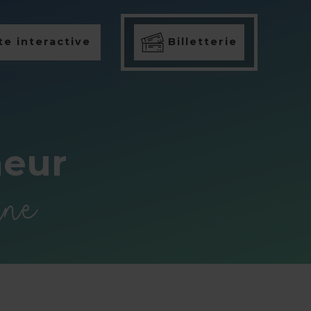
e interactive
Billetterie
heur
ine