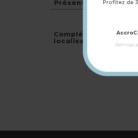
Présentation
Profitez de 
AccroC
Compléments
localisation
Remise ap