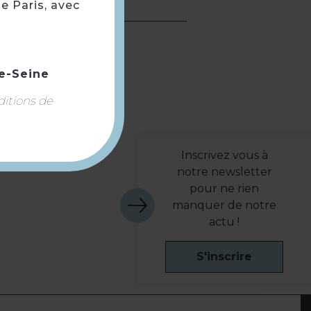
e Paris, avec
ille
e-Seine
ditions de
m
Inscrivez vous à
notre newsletter
pour ne rien
manquer de notre
actu !
S'inscrire