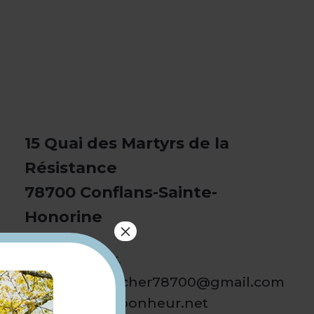
15 Quai des Martyrs de la
Résistance
78700 Conflans-Sainte-
Honorine
×
01 34 01 68 44
latelierduboucher78700@gmail.com
auxbergesdubonheur.net