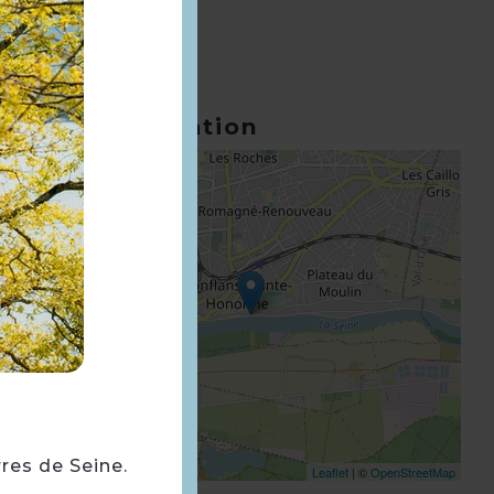
Géolocalisation
+
−
rres de Seine.
Leaflet
| ©
OpenStreetMap