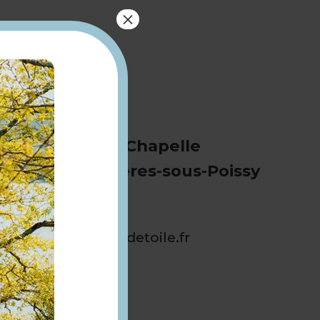
×
4 Rue de la Chapelle
78955 Carrières-sous-Poissy
06 60 02 24 92
contact@baindetoile.fr
baindetoile.fr
Twitter