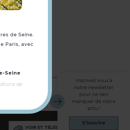
rres de Seine.
e Paris, avec
e-Seine
Inscrivez vous à
ditions de
notre newsletter
pour ne rien
manquer de notre
actu !
S'inscrire
VOIR ET TÉLÉCHARGER NOS