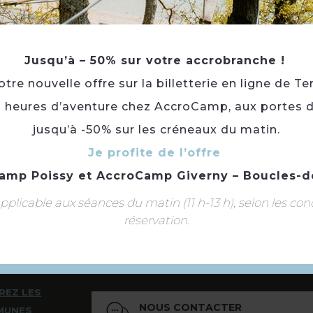
Jusqu’à – 50% sur votre accrobranche !
re nouvelle offre sur la billetterie en ligne de Te
Retourner
3 heures d’aventure chez AccroCamp, aux portes d
à la sélection
jusqu’à -50% sur les créneaux du matin.
Je profite de l’offre
amp Poissy
et
AccroCamp Giverny – Boucles-d
plicable aux séances du matin (11 h-13 h), selon les con
réservation.
Suivez-nous
REZ LES
NOUS CONTACTER
MUNES