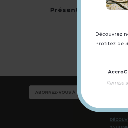
Présentation
Découvrez not
Profitez de 
AccroC
Remise ap
ABONNEZ-VOUS À NOTRE NEWSLETTER
DÉCOUV
73 COM