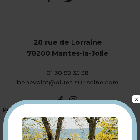
28 rue de Lorraine
78200 Mantes-la-Jolie
01 30 92 35 38
benevolat@blues-sur-seine.com
×
Présentation