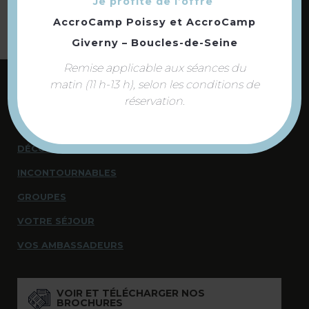
Je profite de l’offre
AccroCamp Poissy
et
AccroCamp
Giverny – Boucles-de-Seine
Remise applicable aux séances du
matin (11 h-13 h), selon les conditions de
NOUS CONTACTER
réservation.
NOUS SOMMES À VOTRE ÉCOUTE
DÉCOUVRIR
INCONTOURNABLES
GROUPES
VOTRE SÉJOUR
VOS AMBASSADEURS
VOIR ET TÉLÉCHARGER NOS
BROCHURES