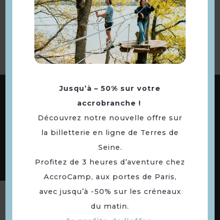
Retourner
à la sélection
ABONNEZ-VOUS À NOTRE NEWSLETTER
Jusqu’à – 50% sur votre
accrobranche !
Découvrez notre nouvelle offre sur
la billetterie en ligne de Terres de
DÉCOUVREZ LES
73 COMMUNES
Seine.
DE NOTRE TERRITOIRE
Profitez de 3 heures d’aventure chez
AccroCamp, aux portes de Paris,
avec jusqu’à -50% sur les créneaux
Suivez-nous
du matin.