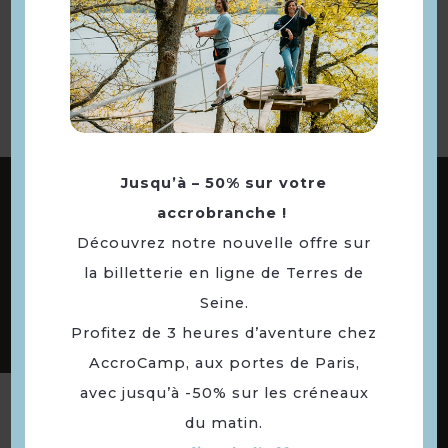
Retourner
à la sélection
ABONNEZ-VOUS À NOTRE NEWSLETTER
Jusqu’à – 50% sur votre
accrobranche !
Découvrez notre nouvelle offre sur
la billetterie en ligne de Terres de
DÉCOUVREZ LES
73 COMMUNES
Seine.
DE NOTRE TERRITOIRE
Profitez de 3 heures d’aventure chez
AccroCamp, aux portes de Paris,
avec jusqu’à -50% sur les créneaux
Suivez-nous
du matin.