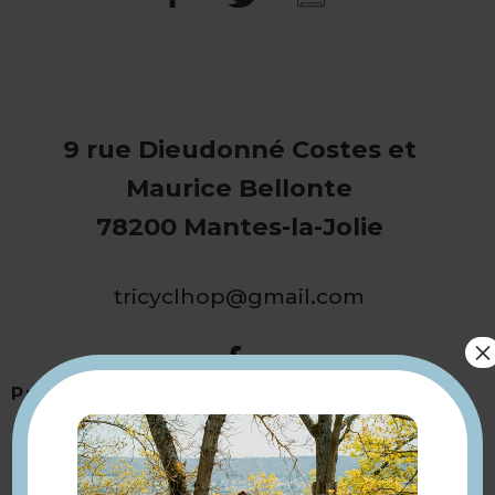
9 rue Dieudonné Costes et
Maurice Bellonte
78200 Mantes-la-Jolie
tricyclhop@gmail.com
×
Présentation