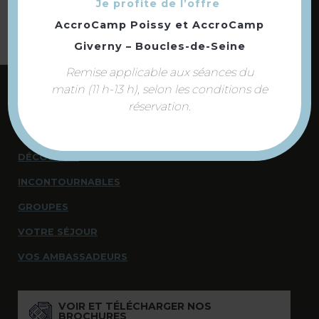
Je profite de l’offre
AccroCamp Poissy
et
AccroCamp
Giverny – Boucles-de-Seine
Remise applicable aux séances du
matin (11 h-13 h), selon les conditions de
réservation.
NOUS CONTACTER
NOUS SOMMES À VOTRE ÉCOUTE
DÉCOUVRIR
INCONTOURNABLES
GROUPES
VOTRE SÉJOUR
VOS AMBASSADEURS
VOIR ET TÉLÉCHARGER NOS
BROCHURES