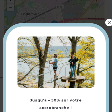
−
×
Leaflet
| ©
OpenStreetMap
Présentation
Compléments
Bus à 130 m Arrêt family village
localisation
Jusqu’à – 50% sur votre
accrobranche !
Retourner