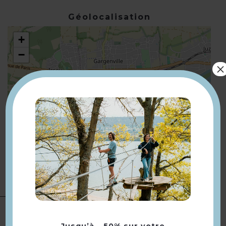
Géolocalisation
+
−
×
Leaflet
| ©
OpenStreetMap
Présentation
Bus en face arrêt Place de la
Compléments
localisation
pointe