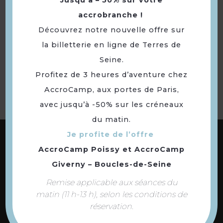
Jusqu’à – 50% sur votre
accrobranche !
Découvrez notre nouvelle offre sur
la billetterie en ligne de Terres de
Retourner
à la sélection
Seine.
Profitez de 3 heures d’aventure chez
AccroCamp, aux portes de Paris,
avec jusqu’à -50% sur les créneaux
du matin.
ABONNEZ-VOUS À NOTRE NEWSLETTER
Je profite de l’offre
AccroCamp Poissy
et
AccroCamp
Giverny – Boucles-de-Seine
DÉCOUVREZ LES
Remise applicable aux séances du
73 COMMUNES
matin (11 h-13 h), selon les conditions de
DE NOTRE TERRITOIRE
réservation.