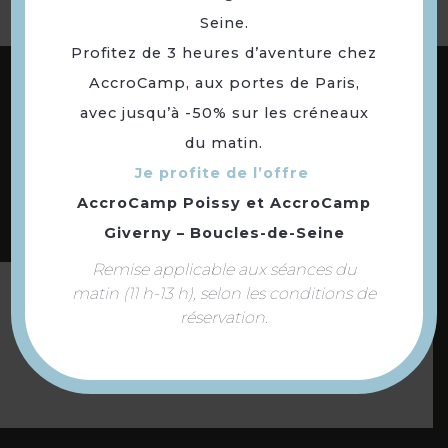
Seine.
Profitez de 3 heures d’aventure chez
ABONNEZ-VOUS À NOTRE NEWSLETTER
AccroCamp, aux portes de Paris,
avec jusqu’à -50% sur les créneaux
du matin.
DÉCOUVREZ LES
Je profite de l’offre
73 COMMUNES
AccroCamp Poissy
et
AccroCamp
DE NOTRE TERRITOIRE
Giverny – Boucles-de-Seine
Remise applicable aux séances du
matin (11 h-13 h), selon les conditions de
Suivez-nous
réservation.