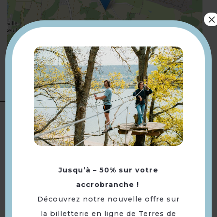
×
Leaflet
| ©
OpenStreetMap
Présentation
Compléments
BUS à 500 m arrêt Technodes
localisation
Retourner
Jusqu’à – 50% sur votre
à la sélection
accrobranche !
Découvrez notre nouvelle offre sur
la billetterie en ligne de Terres de