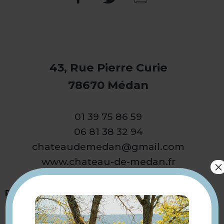
43, Rue Pierre Curie
78670 Médan
01 39 75 86 59
06 81 38 32 94
chateaudemedan@gmail.com
www.chateau-de-medan.fr
×
Google My Business
Présentation