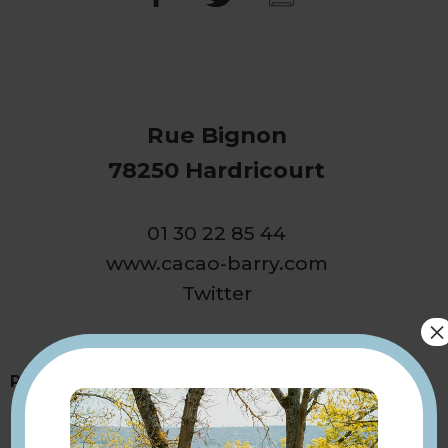
Rue Bignon
78250 Hardricourt
01 30 22 85 44
www.cacao-barry.com
Twitter
×
Présentation