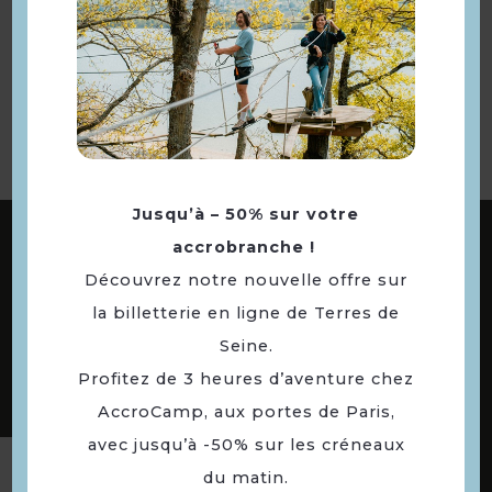
Retourner
à la sélection
Jusqu’à – 50% sur votre
ABONNEZ-VOUS À NOTRE NEWSLETTER
accrobranche !
Découvrez notre nouvelle offre sur
la billetterie en ligne de Terres de
DÉCOUVREZ LES
Seine.
73 COMMUNES
Profitez de 3 heures d’aventure chez
DE NOTRE TERRITOIRE
AccroCamp, aux portes de Paris,
avec jusqu’à -50% sur les créneaux
Suivez-nous
du matin.