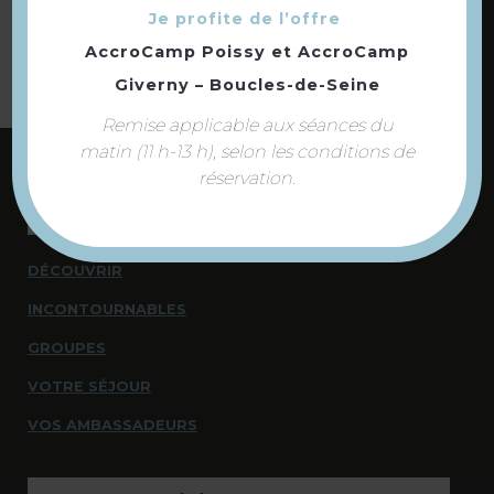
Je profite de l’offre
AccroCamp Poissy
et
AccroCamp
Giverny – Boucles-de-Seine
Remise applicable aux séances du
matin (11 h-13 h), selon les conditions de
réservation.
NOUS CONTACTER
NOUS SOMMES À VOTRE ÉCOUTE
DÉCOUVRIR
INCONTOURNABLES
GROUPES
VOTRE SÉJOUR
VOS AMBASSADEURS