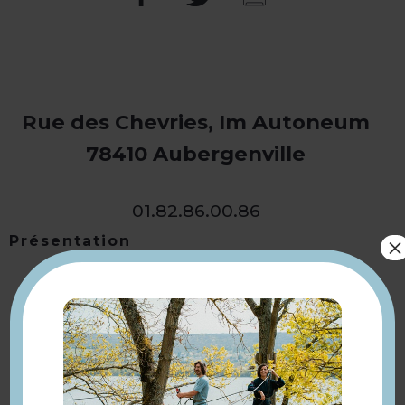
Rue des Chevries, Im Autoneum
78410 Aubergenville
01.82.86.00.86
×
Présentation
Retourner
à la sélection