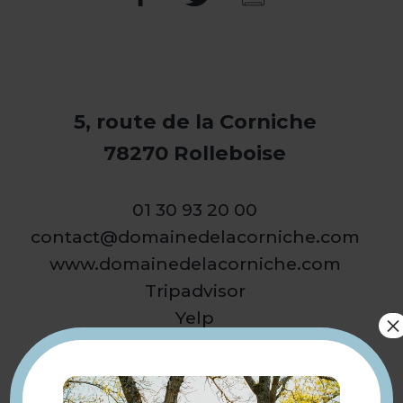
5, route de la Corniche
78270 Rolleboise
01 30 93 20 00
contact@domainedelacorniche.com
www.domainedelacorniche.com
Tripadvisor
Yelp
×
Présentation