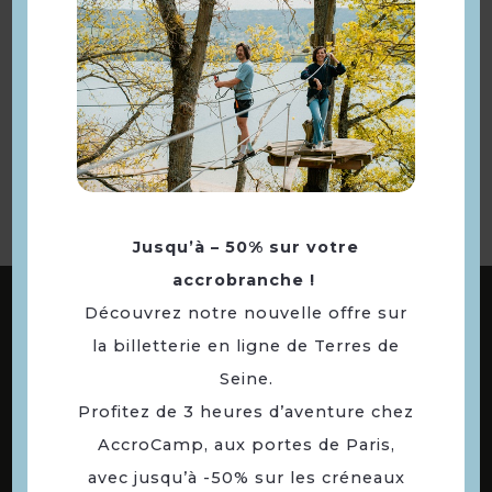
Retourner
à la sélection
Jusqu’à – 50% sur votre
accrobranche !
ABONNEZ-VOUS À NOTRE NEWSLETTER
Découvrez notre nouvelle offre sur
la billetterie en ligne de Terres de
Seine.
DÉCOUVREZ LES
Profitez de 3 heures d’aventure chez
73 COMMUNES
AccroCamp, aux portes de Paris,
DE NOTRE TERRITOIRE
avec jusqu’à -50% sur les créneaux