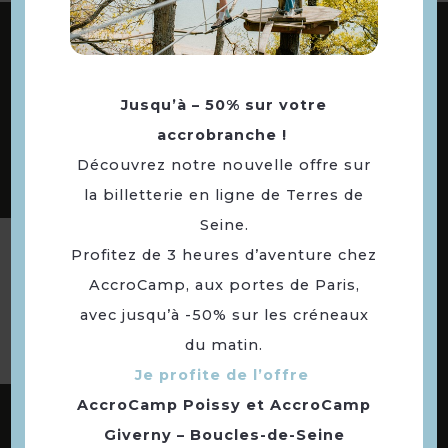
ABONNEZ-VOUS À NOTRE NEWSLETTER
Jusqu’à – 50% sur votre
DÉCOUVREZ LES
accrobranche !
73 COMMUNES
Découvrez notre nouvelle offre sur
DE NOTRE TERRITOIRE
la billetterie en ligne de Terres de
Seine.
Profitez de 3 heures d’aventure chez
Suivez-nous
AccroCamp, aux portes de Paris,
avec jusqu’à -50% sur les créneaux
du matin.
Je profite de l’offre
AccroCamp Poissy
et
AccroCamp
Giverny – Boucles-de-Seine
NOUS CONTACTER