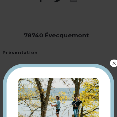
78740 Évecquemont
Présentation
×
Retourner
à la sélection