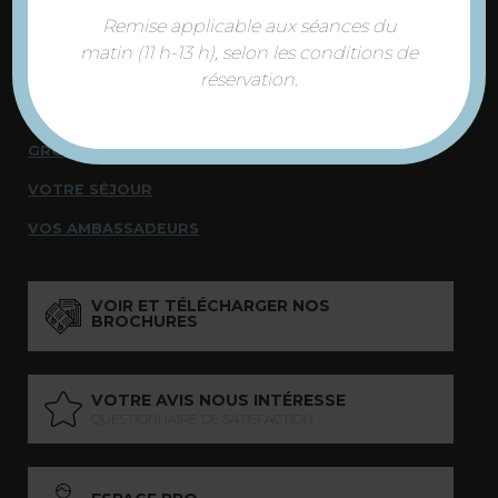
NOUS SOMMES À VOTRE ÉCOUTE
Remise applicable aux séances du
matin (11 h-13 h), selon les conditions de
DÉCOUVRIR
réservation.
INCONTOURNABLES
GROUPES
VOTRE SÉJOUR
VOS AMBASSADEURS
VOIR ET TÉLÉCHARGER NOS
BROCHURES
VOTRE AVIS NOUS INTÉRESSE
QUESTIONNAIRE DE SATISFACTION