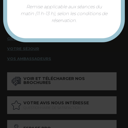
NOUS SOMMES À VOTRE ÉCOUTE
Remise applicable aux séances du
matin (11 h-13 h), selon les conditions de
DÉCOUVRIR
réservation.
INCONTOURNABLES
GROUPES
VOTRE SÉJOUR
VOS AMBASSADEURS
VOIR ET TÉLÉCHARGER NOS
BROCHURES
VOTRE AVIS NOUS INTÉRESSE
QUESTIONNAIRE DE SATISFACTION