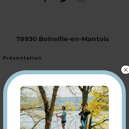
78930 Boinville-en-Mantois
Présentation
×
Retourner
à la sélection