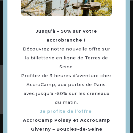
ABONNEZ-VOUS À NOTRE NEWSLETTER
Jusqu’à – 50% sur votre
DÉCOUVREZ LES
accrobranche !
73 COMMUNES
Découvrez notre nouvelle offre sur
DE NOTRE TERRITOIRE
la billetterie en ligne de Terres de
Seine.
Profitez de 3 heures d’aventure chez
Suivez-nous
AccroCamp, aux portes de Paris,
avec jusqu’à -50% sur les créneaux
du matin.
Je profite de l’offre
AccroCamp Poissy
et
AccroCamp
Giverny – Boucles-de-Seine
NOUS CONTACTER