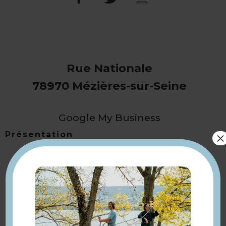
Rue Nationale
78970 Mézières-sur-Seine
Google My Business
×
Présentation
Retourner
à la sélection