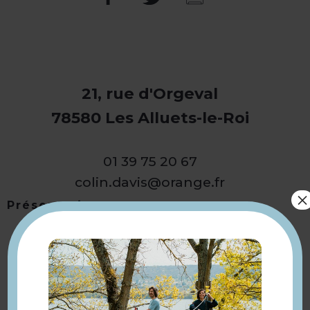
21, rue d'Orgeval
78580 Les Alluets-le-Roi
01 39 75 20 67
colin.davis@orange.fr
×
Présentation
Retourner
à la sélection