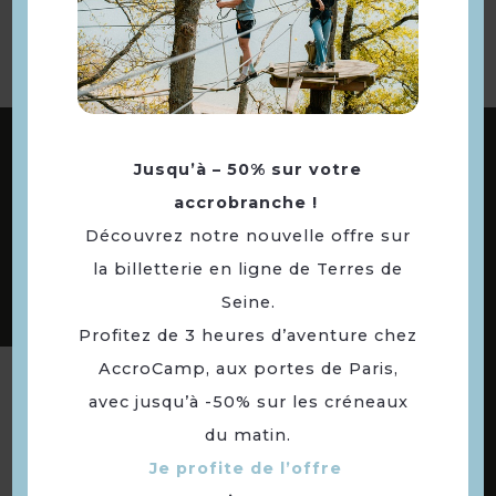
ABONNEZ-VOUS À NOTRE NEWSLETTER
Jusqu’à – 50% sur votre
accrobranche !
Découvrez notre nouvelle offre sur
DÉCOUVREZ LES
73 COMMUNES
la billetterie en ligne de Terres de
DE NOTRE TERRITOIRE
Seine.
Profitez de 3 heures d’aventure chez
AccroCamp, aux portes de Paris,
Suivez-nous
avec jusqu’à -50% sur les créneaux
du matin.
Je profite de l’offre