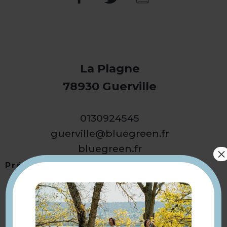
La Plagne
78930 Guerville
0130924545
guerville@bluegreen.fr
bluegreen.fr
×
Présentation
Retourner