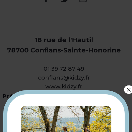
18 rue de l'Hautil
78700 Conflans-Sainte-Honorine
01 39 72 87 49
conflans@kidzy.fr
www.kidzy.fr
×
Présentation
Retourner