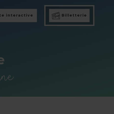
e interactive
Billetterie
e
ine