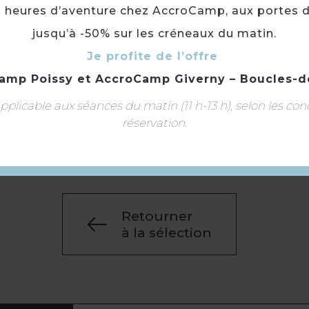
3 heures d’aventure chez AccroCamp, aux portes d
Centre ville
jusqu’à -50% sur les créneaux du matin.
En ville
Je profite de l’offre
Arrêt de transport en commun à moins de 500 
amp Poissy
et
AccroCamp Giverny – Boucles-d
Rivière à -5 km
plicable aux séances du matin (11 h-13 h), selon les con
Halte fluviale à moins de 500 m
réservation.
En centre historique
Retourner
à la sélection