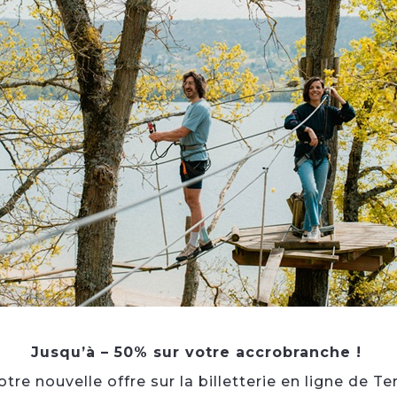
Jusqu’à – 50% sur votre accrobranche !
re nouvelle offre sur la billetterie en ligne de Te
en bord de Seine. Face au marché.