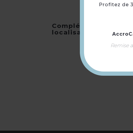
Profitez de 
Compléments
localisation
AccroC
Remise ap