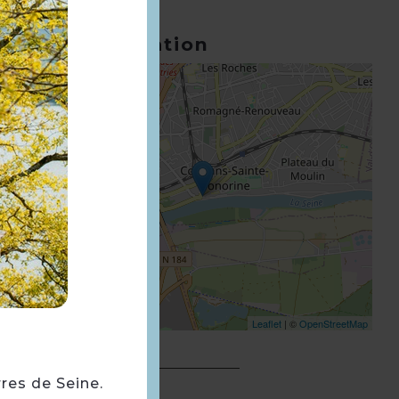
Géolocalisation
+
−
Leaflet
| ©
OpenStreetMap
rres de Seine.