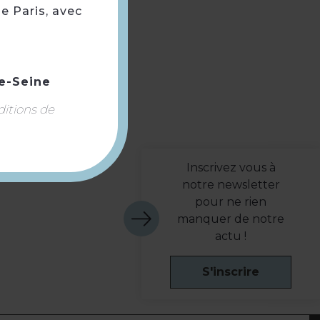
e Paris, avec
m
e-Seine
ditions de
Inscrivez vous à
notre newsletter
pour ne rien
manquer de notre
actu !
S'inscrire