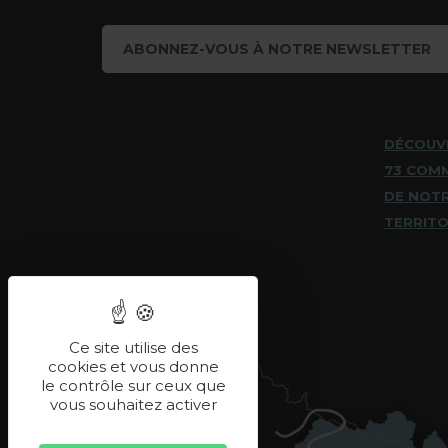
ABONNEZ-VOUS À NOTRE NEWSLETTER
DÉCOUV
73 COM
DE NOT
TERRITO
Ce site utilise des
cookies et vous donne
le contrôle sur ceux que
vous souhaitez activer