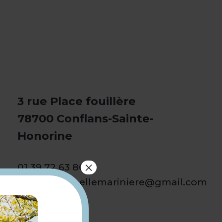
3 rue Place fouillère
78700 Conflans-Sainte-
Honorine
×
01 39 72 63 80
mercerie.labellemariniere@gmail.com