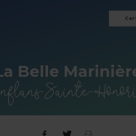
Cart
La Belle Marinièr
nflans-Sainte-Honor