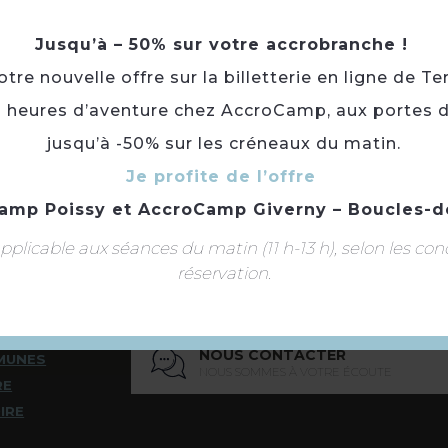
Jusqu’à – 50% sur votre accrobranche !
Retourner
à la sélection
re nouvelle offre sur la billetterie en ligne de Te
3 heures d’aventure chez AccroCamp, aux portes d
jusqu’à -50% sur les créneaux du matin.
Je profite de l’offre
amp Poissy
et
AccroCamp Giverny – Boucles-d
Suivez-nous
plicable aux séances du matin (11 h-13 h), selon les con
réservation.
REZ LES
NOUS CONTACTER
MUNES
NOUS SOMMES À VOTRE ÉCOUTE
RE
IRE