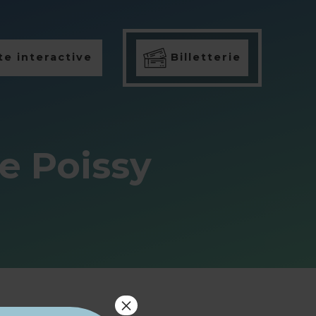
e interactive
Billetterie
de Poissy
×