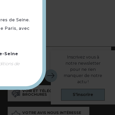
rres de Seine.
e Paris, avec
e-Seine
Inscrivez vous à
notre newsletter
ditions de
pour ne rien
manquer de notre
actu !
VOIR ET TÉLÉCHARGER NOS
S'inscrire
BROCHURES
VOTRE AVIS NOUS INTÉRESSE