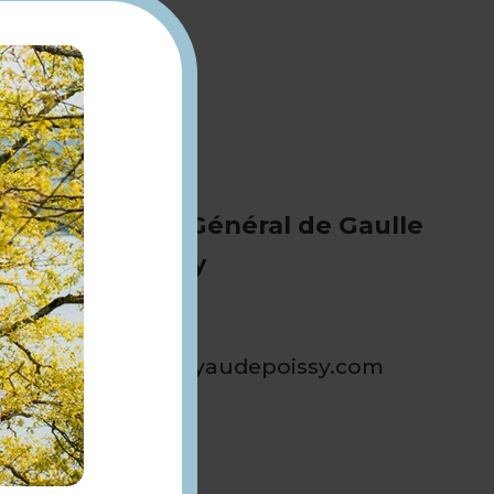
105 Rue du Général de Gaulle
78300 Poissy
01 39 65 20 59
boutique@noyaudepoissy.com
vedrenne.fr