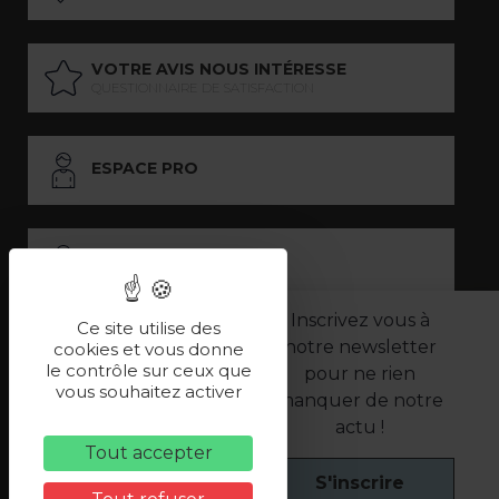
VOTRE AVIS NOUS INTÉRESSE
QUESTIONNAIRE DE SATISFACTION
ESPACE PRO
ESPACE PRESSE
Inscrivez vous à
Ce site utilise des
notre newsletter
LES PARTENAIRES
cookies et vous donne
le contrôle sur ceux que
pour ne rien
–
–
vous souhaitez activer
Mentions légales
Politique de confidentialité
manquer de notre
CGV
actu !
Tout accepter
S'inscrire
Une réalisation