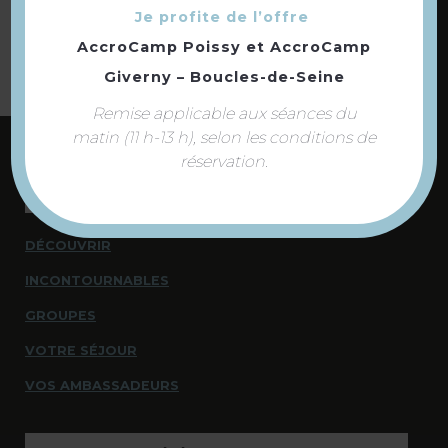
Je profite de l’offre
AccroCamp Poissy
et
AccroCamp
Giverny – Boucles-de-Seine
Remise applicable aux séances du
matin (11 h-13 h), selon les conditions de
réservation.
NOUS CONTACTER
NOUS SOMMES À VOTRE ÉCOUTE
DÉCOUVRIR
INCONTOURNABLES
GROUPES
VOTRE SÉJOUR
VOS AMBASSADEURS