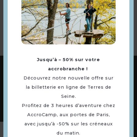
Retourner
à la sélection
Jusqu’à – 50% sur votre
ABONNEZ-VOUS À NOTRE NEWSLETTER
accrobranche !
Découvrez notre nouvelle offre sur
la billetterie en ligne de Terres de
DÉCOUVREZ LES
Seine.
73 COMMUNES
Profitez de 3 heures d’aventure chez
DE NOTRE TERRITOIRE
AccroCamp, aux portes de Paris,
avec jusqu’à -50% sur les créneaux
Suivez-nous
du matin.