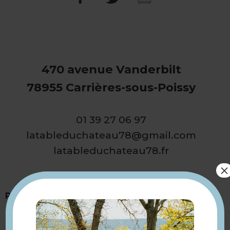
470 avenue Vanderbilt
78955 Carrières-sous-Poissy
01 39 27 06 97
latableduchateau78@gmail.com
latableduchateau78.fr
×
Présentation