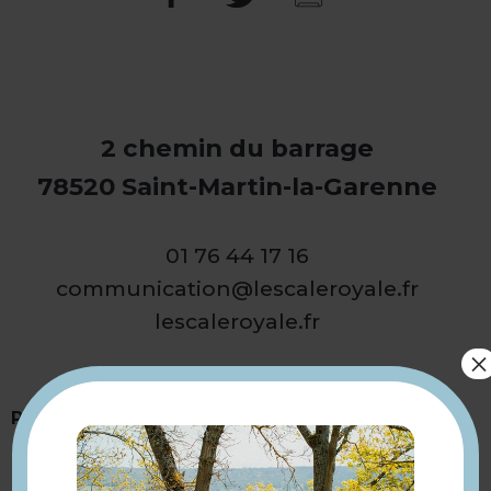
2 chemin du barrage
78520 Saint-Martin-la-Garenne
01 76 44 17 16
communication@lescaleroyale.fr
lescaleroyale.fr
×
Présentation