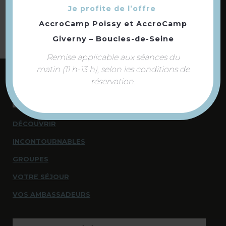
Je profite de l’offre
AccroCamp Poissy
et
AccroCamp
Giverny – Boucles-de-Seine
Remise applicable aux séances du
matin (11 h-13 h), selon les conditions de
réservation.
NOUS CONTACTER
NOUS SOMMES À VOTRE ÉCOUTE
DÉCOUVRIR
INCONTOURNABLES
GROUPES
VOTRE SÉJOUR
VOS AMBASSADEURS