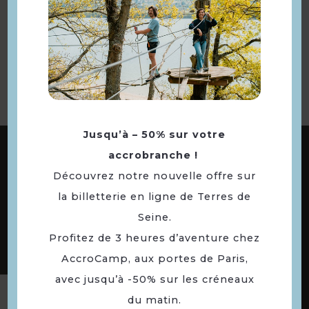
Retourner
à la sélection
Jusqu’à – 50% sur votre
ABONNEZ-VOUS À NOTRE NEWSLETTER
accrobranche !
Découvrez notre nouvelle offre sur
la billetterie en ligne de Terres de
DÉCOUVREZ LES
Seine.
73 COMMUNES
Profitez de 3 heures d’aventure chez
DE NOTRE TERRITOIRE
AccroCamp, aux portes de Paris,
avec jusqu’à -50% sur les créneaux
Suivez-nous
du matin.