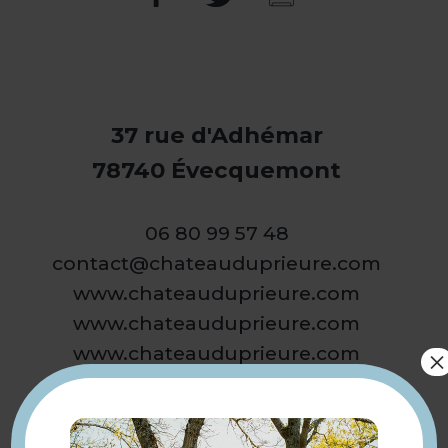
37 rue d'Adhémar
78740 Évecquemont
06 80 99 57 48
contact@chateauduprieure.com
www.chateauduprieure.com
www.chateauduprieure.com
www.chateauduprieure.com
×
Présentation