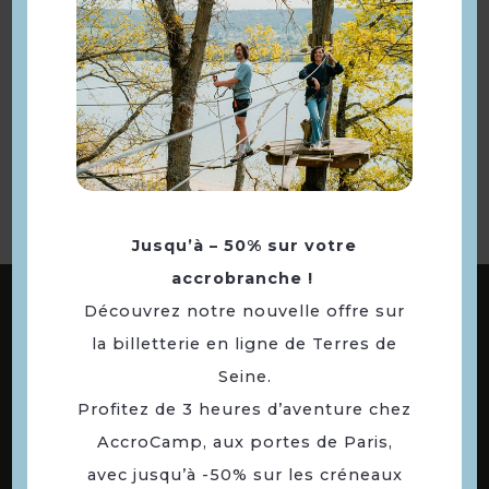
Retourner
à la sélection
Jusqu’à – 50% sur votre
accrobranche !
ABONNEZ-VOUS À NOTRE NEWSLETTER
Découvrez notre nouvelle offre sur
la billetterie en ligne de Terres de
Seine.
DÉCOUVREZ LES
Profitez de 3 heures d’aventure chez
73 COMMUNES
AccroCamp, aux portes de Paris,
DE NOTRE TERRITOIRE
avec jusqu’à -50% sur les créneaux