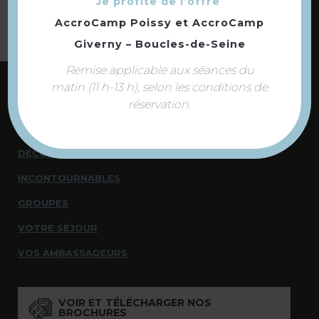
Je profite de l’offre
AccroCamp Poissy
et
AccroCamp
Giverny – Boucles-de-Seine
Remise applicable aux séances du
matin (11 h-13 h), selon les conditions de
NOUS CONTACTER
réservation.
NOUS SOMMES À VOTRE ÉCOUTE
DÉCOUVRIR
INCONTOURNABLES
GROUPES
VOTRE SÉJOUR
VOS AMBASSADEURS
VOIR ET TÉLÉCHARGER NOS
BROCHURES