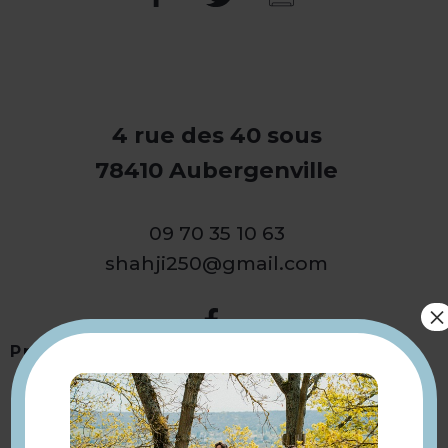
4 rue des 40 sous
78410 Aubergenville
09 70 35 10 63
shahji250@gmail.com
×
Présentation