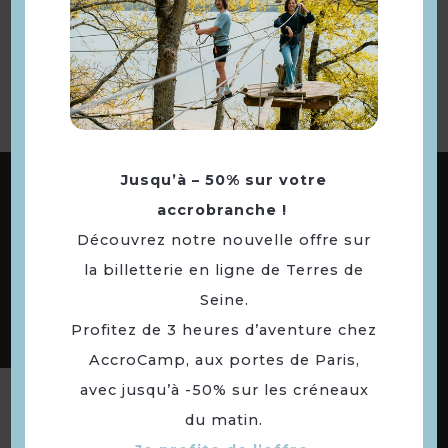
Retourner
à la sélection
ABONNEZ-VOUS À NOTRE NEWSLETTER
Jusqu’à – 50% sur votre
accrobranche !
Découvrez notre nouvelle offre sur
la billetterie en ligne de Terres de
DÉCOUVREZ LES
73 COMMUNES
Seine.
DE NOTRE TERRITOIRE
Profitez de 3 heures d’aventure chez
AccroCamp, aux portes de Paris,
avec jusqu’à -50% sur les créneaux
Suivez-nous
du matin.