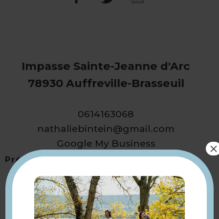
Impasse Sainte-Jeanne d'Arc
78930 Auffreville-Brasseuil
0614163068
nathaliebintein@gmail.com
Google My Business
×
Présentation
Retourner