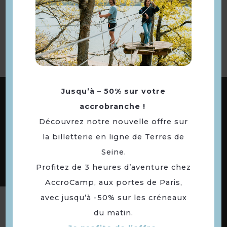
Retourner
à la sélection
ABONNEZ-VOUS À NOTRE NEWSLETTER
Jusqu’à – 50% sur votre
accrobranche !
Découvrez notre nouvelle offre sur
la billetterie en ligne de Terres de
DÉCOUVREZ LES
73 COMMUNES
Seine.
DE NOTRE TERRITOIRE
Profitez de 3 heures d’aventure chez
AccroCamp, aux portes de Paris,
avec jusqu’à -50% sur les créneaux
Suivez-nous
du matin.