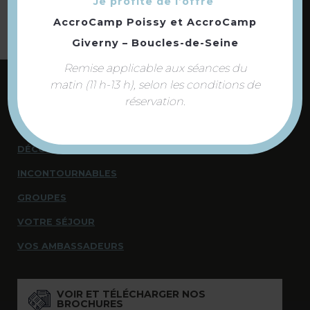
Je profite de l’offre
AccroCamp Poissy
et
AccroCamp
Giverny – Boucles-de-Seine
Remise applicable aux séances du
matin (11 h-13 h), selon les conditions de
NOUS CONTACTER
réservation.
NOUS SOMMES À VOTRE ÉCOUTE
DÉCOUVRIR
INCONTOURNABLES
GROUPES
VOTRE SÉJOUR
VOS AMBASSADEURS
VOIR ET TÉLÉCHARGER NOS
BROCHURES