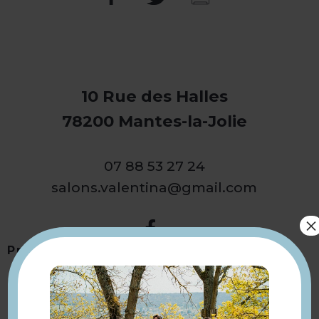
10 Rue des Halles
78200 Mantes-la-Jolie
07 88 53 27 24
salons.valentina@gmail.com
×
Présentation