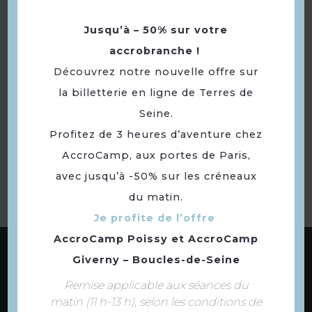
Zone piétonne
Jusqu’à – 50% sur votre
Vue sur fleuve ou rivière
accrobranche !
Découvrez notre nouvelle offre sur
la billetterie en ligne de Terres de
Seine.
Retourner
Profitez de 3 heures d’aventure chez
à la sélection
AccroCamp, aux portes de Paris,
avec jusqu’à -50% sur les créneaux
du matin.
Je profite de l’offre
AccroCamp Poissy
et
AccroCamp
ABONNEZ-VOUS À NOTRE NEWSLETTER
Giverny – Boucles-de-Seine
Remise applicable aux séances du
matin (11 h-13 h), selon les conditions de
DÉCOUVREZ LES