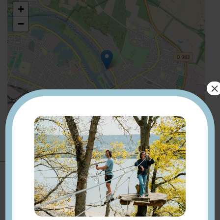
+
−
×
Leaflet
| ©
OpenStreetMap
Présentation
Sur les bords de Seine
En ville
Arrêt de transport en commun
Compléments
à moins de 500 m
localisation