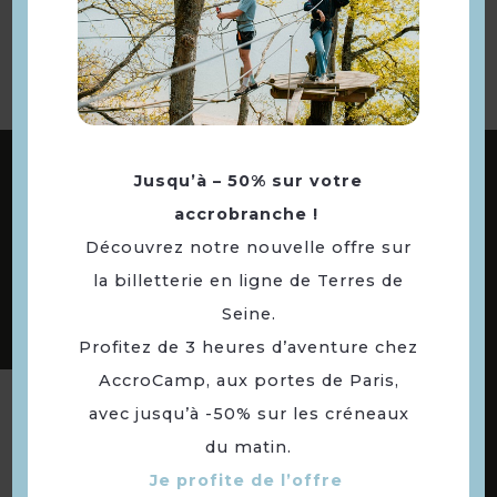
ABONNEZ-VOUS À NOTRE NEWSLETTER
Jusqu’à – 50% sur votre
accrobranche !
Découvrez notre nouvelle offre sur
DÉCOUVREZ LES
la billetterie en ligne de Terres de
73 COMMUNES
Seine.
DE NOTRE TERRITOIRE
Profitez de 3 heures d’aventure chez
AccroCamp, aux portes de Paris,
Suivez-nous
avec jusqu’à -50% sur les créneaux
du matin.
Je profite de l’offre