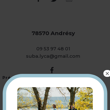
78570 Andrésy
09 53 97 48 01
suba.lyca@gmail.com
×
Présentation
Retourner
à la sélection