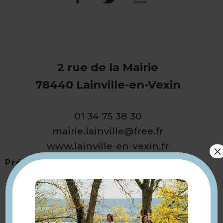
2 rue de la Mairie
78440 Lainville-en-Vexin
01 34 75 38 30
mairie.lainville@free.fr
www.lainville-en-vexin.fr
×
Présentation
Retourner