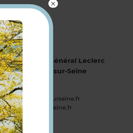
×
218 rue du Général Leclerc
78740 Vaux-sur-Seine
01 30 99 91 50
mairie@vauxsurseine.fr
www.vauxsurseine.fr