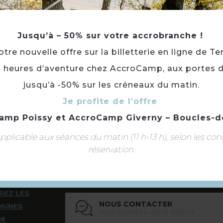
Jusqu’à – 50% sur votre accrobranche !
re nouvelle offre sur la billetterie en ligne de Te
Retourner
à la sélection
3 heures d’aventure chez AccroCamp, aux portes d
jusqu’à -50% sur les créneaux du matin.
Je profite de l’offre
amp Poissy
et
AccroCamp Giverny – Boucles-d
plicable aux séances du matin (11 h-13 h), selon les con
Suivez-nous
réservation.
REZ LES
NOUS CONTACTER
MUNES
NOUS SOMMES À VOTRE ÉCOUTE
RE