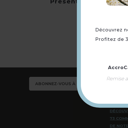
Présentation
Découvrez not
Profitez de 
AccroC
Remise ap
ABONNEZ-VOUS À NOTRE NEWSLETTER
DÉCOUV
73 COM
DE NOT