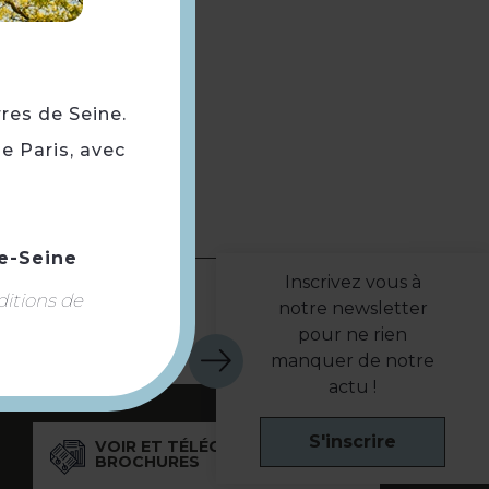
rres de Seine.
e Paris, avec
e-Seine
Inscrivez vous à
ditions de
notre newsletter
pour ne rien
manquer de notre
actu !
S'inscrire
VOIR ET TÉLÉCHARGER NOS
BROCHURES