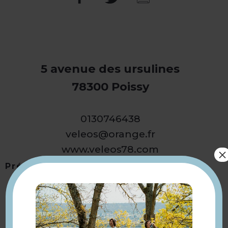
5 avenue des ursulines
78300 Poissy
0130746438
veleos@orange.fr
www.veleos78.com
×
Présentation
Retourner