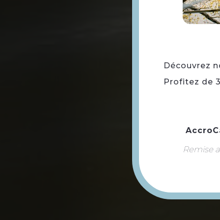
Découvrez not
Profitez de 
AccroC
Remise ap