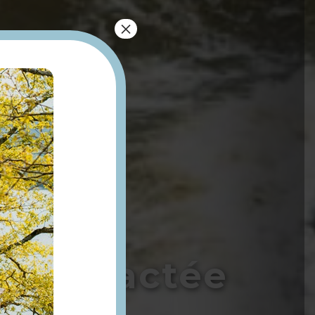
×
uée tractée