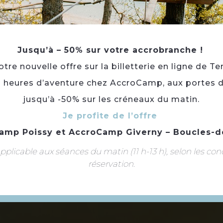
PLAN
Jusqu’à – 50% sur votre accrobranche !
re nouvelle offre sur la billetterie en ligne de Te
3 heures d’aventure chez AccroCamp, aux portes d
jusqu’à -50% sur les créneaux du matin.
Je profite de l’offre
amp Poissy
et
AccroCamp Giverny – Boucles-d
plicable aux séances du matin (11 h-13 h), selon les con
réservation.