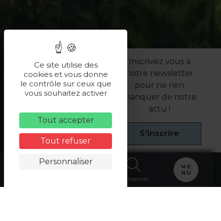
Inscrivez vous à
Ce site utilise des
notre newsletter
cookies et vous donne
le contrôle sur ceux que
pour ne rien
vous souhaitez activer
manquer de notre
actu !
Tout accepter
S'inscrire
Tout refuser
Personnaliser
Carte
Billetterie
Rechercher
Accueil
>
Les 20 incontournables à voir et à faire en