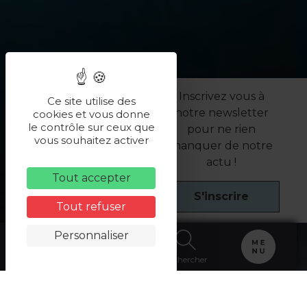
Inscrivez vous à
Ce site utilise des
notre newsletter
cookies et vous donne
le contrôle sur ceux que
pour ne rien
vous souhaitez activer
manquer de notre
actu !
Tout accepter
S'inscrire
Tout refuser
Personnaliser
Carte
Billetterie
Rechercher