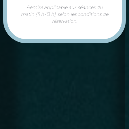
Remise applicable aux séances du
matin (11 h-13 h), selon les conditions de
réservation.