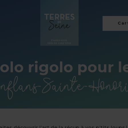
Cart
colo rigolo pour l
nflans-Sainte-Honor
aites découvrir l’art de la récup à vos p’tits loups !