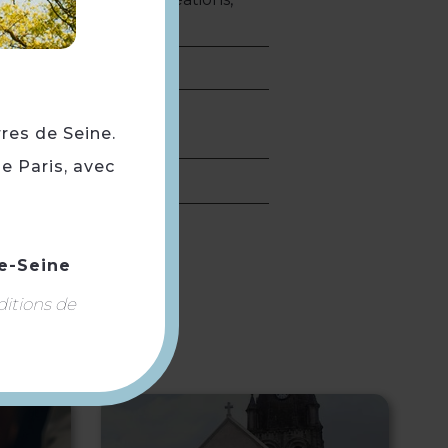
rres de Seine.
rail
e Paris, avec
e-Seine
ditions de