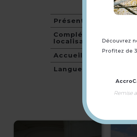
Présentation
Compléments
localisation
Découvrez not
Profitez de 
Accueil
Langues
AccroC
Remise ap