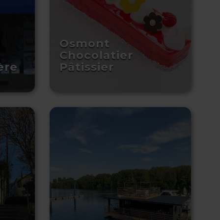
Osmont
Chocolatier
ère
Pâtissier