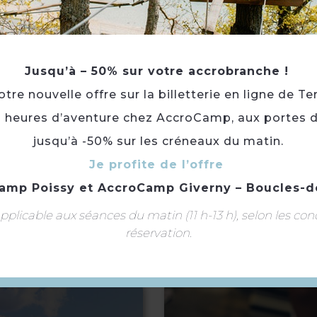
mais aussi avec des étoiles plein les yeux.
Jusqu’à – 50% sur votre accrobranche !
Gare de Conflans Sainte Honorine (SNCF : ligne J)
re nouvelle offre sur la billetterie en ligne de Te
Gare de Conflans Fin d'Oise (RER A) Bus N°11 arrêt Sar
3 heures d’aventure chez AccroCamp, aux portes d
Publics :
Spécial enfants
jusqu’à -50% sur les créneaux du matin.
Langue(s) parlée(s) :
Français
Je profite de l’offre
amp Poissy
et
AccroCamp Giverny – Boucles-d
À voir aussi ...
plicable aux séances du matin (11 h-13 h), selon les con
réservation.