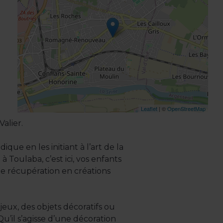
Leaflet
| ©
OpenStreetMap
Valier.
que en les initiant à l’art de la
à Toulaba, c’est ici, vos enfants
 récupération en créations
jeux, des objets décoratifs ou
’il s’agisse d’une décoration