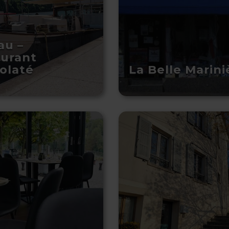
au –
aurant
olaté
La Belle Marini