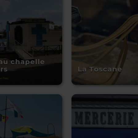
au chapelle
rs
La Toscane