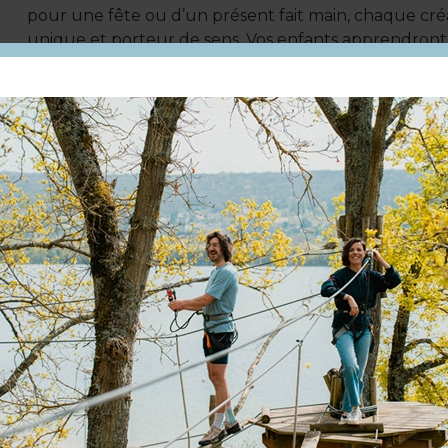
pour une fête ou d’un présent fait main, chaque cré
unique et porteur de sens. Vos enfants apprendront 
aux objets tout en stimulant leur créativité et en dé
écoresponsable.
Encadrés par Véronique, artiste plasticienne et design
du Tourisme 2023, les participants seront guidés à tr
adaptées à leur âge. Ils utiliseront des matériaux r
créations uniques et pratiques, tout en découvrant l’
du respect de l’environnement.
L’atelier se déroule dans un espace chaleureux et ins
artistique et au partage. C’est aussi l’occasion pour
amusant tout en développant leur imagination et leu
Que ce soit pour une activité en famille, un anniver
leur créativité, cet atelier est une véritable invitati
Alors, n’attendez plus ! Venez découvrir l’univers de
dans la magie de l’art récup à Toulaba, c’est ici. Un
enrichissante pour vos enfants, qui repartent non se