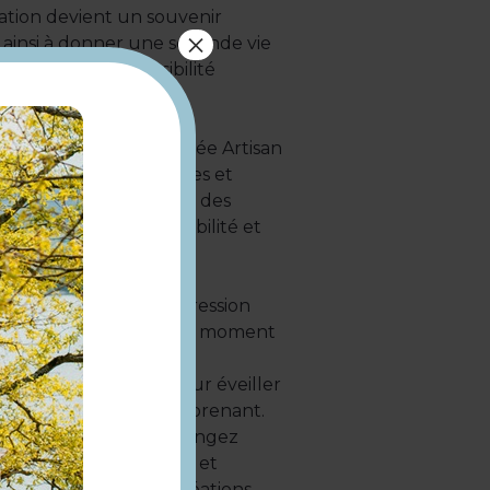
ation devient un souvenir
×
ainsi à donner une seconde vie
veloppant leur sensibilité
er cartonniste labellisée Artisan
avers des étapes simples et
écupérés pour concevoir des
importance de la durabilité et
pirant, propice à l’expression
 les enfants de passer un moment
r dextérité.
saire ou simplement pour éveiller
on à s’amuser tout en apprenant.
 Véronique Valier et plongez
e expérience mémorable et
ulement avec leurs créations,