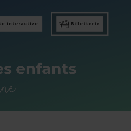
e interactive
Billetterie
es enfants
ine