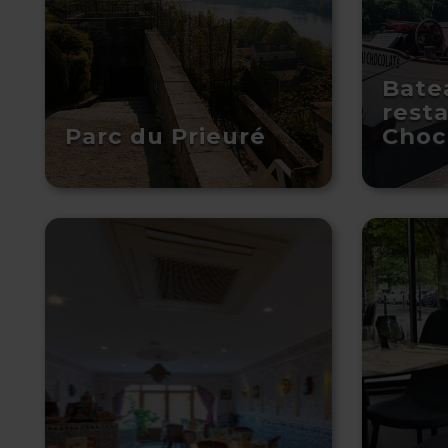
Bate
rest
Parc du Prieuré
Choc